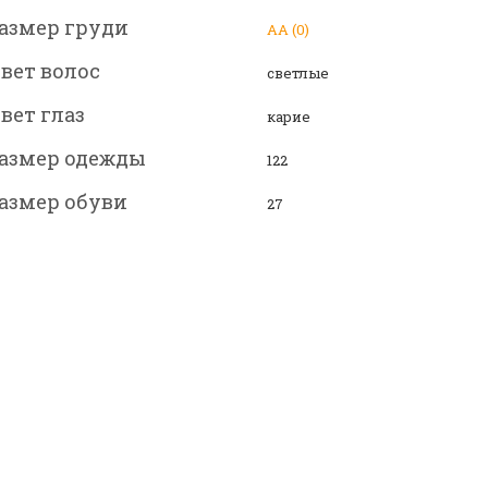
азмер груди
АА (0)
вет волос
светлые
вет глаз
карие
азмер одежды
122
азмер обуви
27