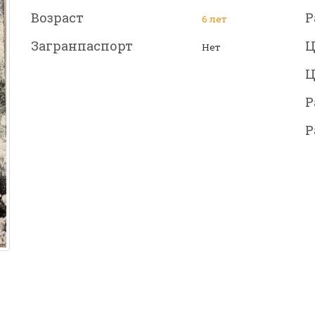
Возраст
Р
6 лет
Загранпаспорт
Ц
Нет
Ц
Р
Р