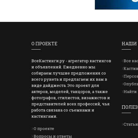
О ПРОЕКТЕ
НАШИ 
ВсеКастинги.ру - агрегатор кастингов
Все ка
и объявлений. Ежедневно мы
Кастин
собираем лучшие предложения со
Персон
всего рунета и предлагаем их вам в
Опубли
виде дайджеста. Это проект для
актеров, моделей, танцоров, а также
Найти 
фотографов, стилистов, визажистов и
представителей всех профессий, чья
ПОЛЕЗ
работа связана со съемками и
кастингами.
Статьи
О проекте
Вопросы и ответы