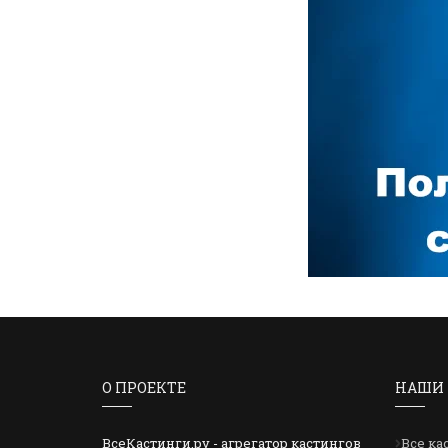
О ПРОЕКТЕ
НАШИ 
ВсеКастинги.ру - агрегатор кастингов
Все ка