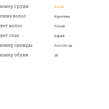
азмер груди
АА (0)
лина волос
Короткие
вет волос
Русый
вет глаз
Карий
азмер одежды
Рост 110 см.
азмер обуви
28