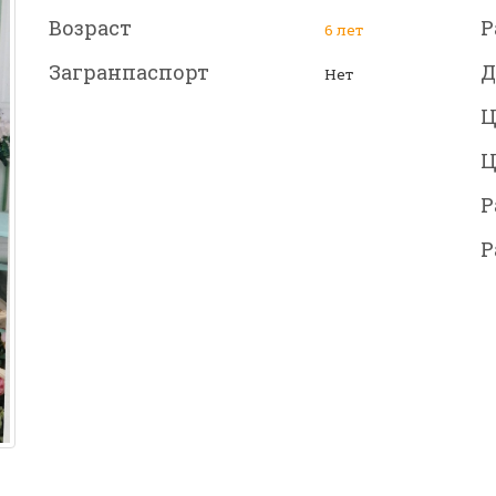
Возраст
Р
6 лет
Загранпаспорт
Д
Нет
Ц
Ц
Р
Р