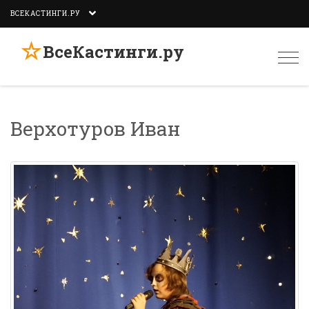
ВСЕКАСТИНГИ.РУ
☆
ВсеКастинги.ру
Togg
navi
Верхотуров Иван