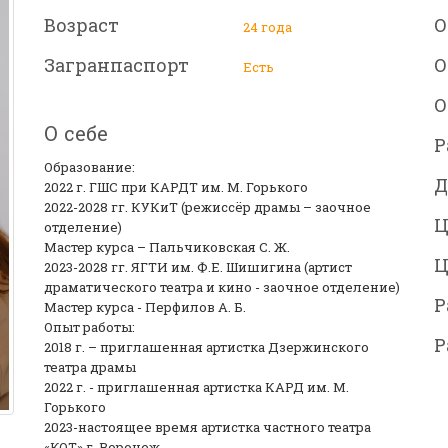
Возраст
О
24 года
Загранпаспорт
О
Есть
О
О себе
Р
Образование:
Д
2022 г. ГШС при КАРДТ им. М. Горького
2022-2028 гг. КУКиТ (режиссёр драмы – заочное
Ц
отделение)
Мастер курса – Пальчиковская С. Ж.
Ц
2023-2028 гг. ЯГТИ им. Ф.Е. Шишигина (артист
драматического театра и кино - заочное отделение)
Р
Мастер курса - Перфилов А. Б.
Опыт работы:
Р
2018 г. – приглашенная артистка Дзержинского
театра драмы
2022 г. - приглашенная артистка КАРД им. М.
Горького
2023-настоящее время артистка частного театра
«КОТ» г. Воронеж