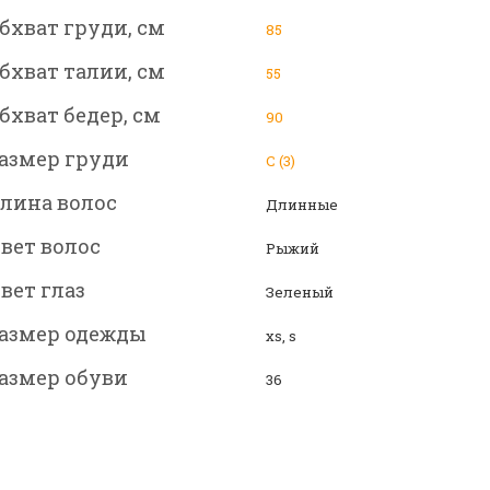
бхват груди, см
85
бхват талии, см
55
бхват бедер, см
90
азмер груди
C (3)
лина волос
Длинные
вет волос
Рыжий
вет глаз
Зеленый
азмер одежды
xs, s
азмер обуви
36