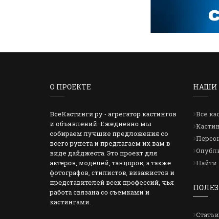
О ПРОЕКТЕ
НАШИ 
ВсеКастинги.ру - агрегатор кастингов
Все ка
и объявлений. Ежедневно мы
Кастин
собираем лучшие предложения со
Персон
всего рунета и предлагаем их вам в
Опубли
виде дайджеста. Это проект для
актеров, моделей, танцоров, а также
Найти 
фотографов, стилистов, визажистов и
представителей всех профессий, чья
ПОЛЕЗ
работа связана со съемками и
кастингами.
Статьи