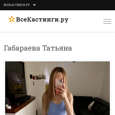
ВСЕКАСТИНГИ.РУ
☆
ВсеКастинги.ру
Togg
navi
Габараева Татьяна