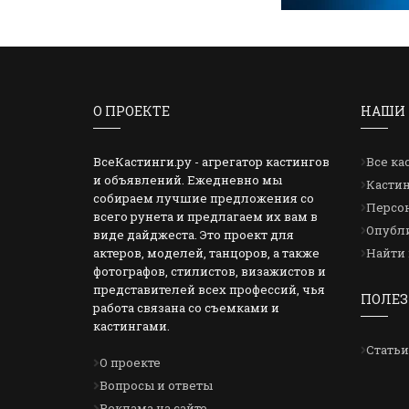
О ПРОЕКТЕ
НАШИ 
ВсеКастинги.ру - агрегатор кастингов
Все ка
и объявлений. Ежедневно мы
Кастин
собираем лучшие предложения со
Персон
всего рунета и предлагаем их вам в
Опубли
виде дайджеста. Это проект для
актеров, моделей, танцоров, а также
Найти 
фотографов, стилистов, визажистов и
представителей всех профессий, чья
ПОЛЕЗ
работа связана со съемками и
кастингами.
Статьи
О проекте
Вопросы и ответы
Реклама на сайте