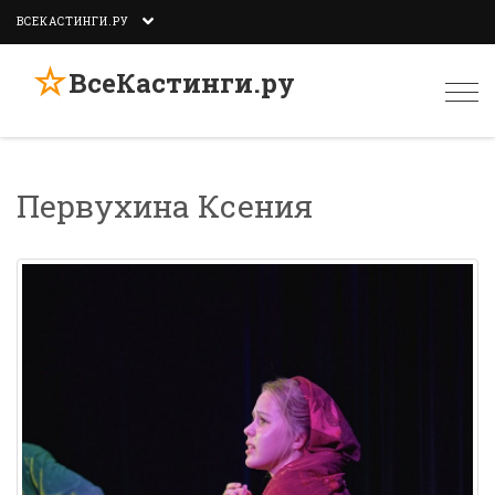
ВСЕКАСТИНГИ.РУ
☆
ВсеКастинги.ру
Togg
navi
Первухина Ксения