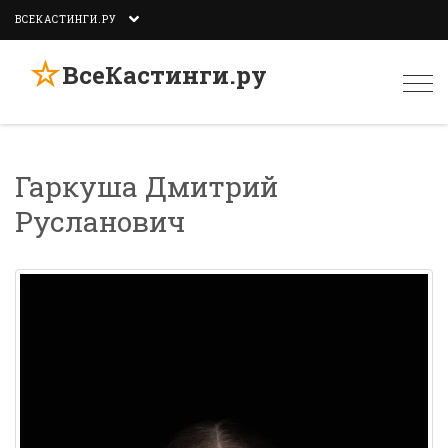
ВСЕКАСТИНГИ.РУ
☆
ВсеКастинги.ру
Togg
navi
Гаркуша Дмитрий
Русланович