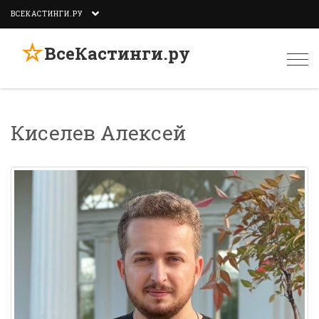
ВСЕКАСТИНГИ.РУ
☆
ВсеКастинги.ру
Togg
navi
Киселев Алексей