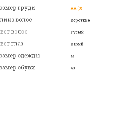
азмер груди
АА (0)
лина волос
Короткие
вет волос
Русый
вет глаз
Карий
азмер одежды
М
азмер обуви
43