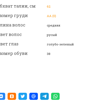
бхват талии, см
62
азмер груди
АА (0)
лина волос
средняя
вет волос
русый
вет глаз
голубо-зеленый
азмер обуви
38