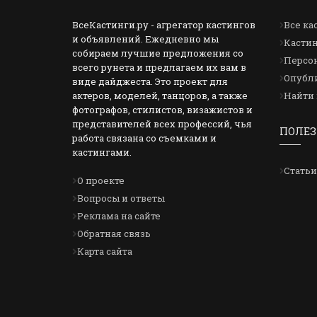
ВсеКастинги.ру - агрегатор кастингов
Все ка
и объявлений. Ежедневно мы
Кастин
собираем лучшие предложения со
Персон
всего рунета и предлагаем их вам в
Опубли
виде дайджеста. Это проект для
актеров, моделей, танцоров, а также
Найти 
фотографов, стилистов, визажистов и
представителей всех профессий, чья
ПОЛЕЗ
работа связана со съемками и
кастингами.
Статьи
О проекте
Вопросы и ответы
Реклама на сайте
Обратная связь
Карта сайта