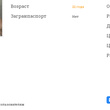
Возраст
О
22 года
Загранпаспорт
Р
Нет
Д
Ц
Ц
Р
ользователям