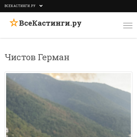
ВСЕКАСТИНГИ.РУ
☆
ВсеКастинги.ру
Togg
navi
Чистов Герман