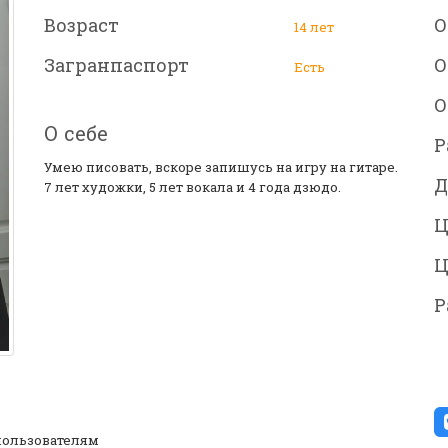
Возраст
О
14 лет
Загранпаспорт
О
Есть
О
О себе
Р
Умею писовать, вскоре запишусь на игру на гитаре.
Д
7 лет художки, 5 лет вокала и 4 года дзюдо.
Ц
Ц
Р
ользователям