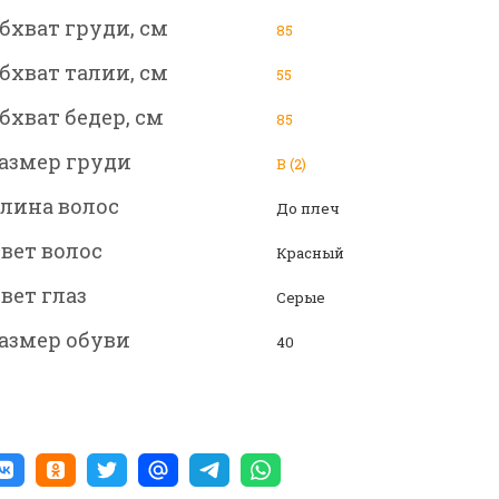
бхват груди, см
85
бхват талии, см
55
бхват бедер, см
85
азмер груди
B (2)
лина волос
До плеч
вет волос
Красный
вет глаз
Серые
азмер обуви
40