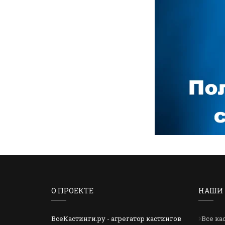
О ПРОЕКТЕ
НАШИ 
ВсеКастинги.ру - агрегатор кастингов
Все ка