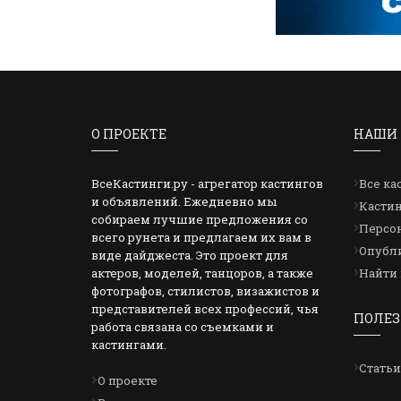
О ПРОЕКТЕ
НАШИ 
ВсеКастинги.ру - агрегатор кастингов
Все ка
и объявлений. Ежедневно мы
Кастин
собираем лучшие предложения со
Персон
всего рунета и предлагаем их вам в
Опубли
виде дайджеста. Это проект для
актеров, моделей, танцоров, а также
Найти 
фотографов, стилистов, визажистов и
представителей всех профессий, чья
ПОЛЕЗ
работа связана со съемками и
кастингами.
Статьи
О проекте