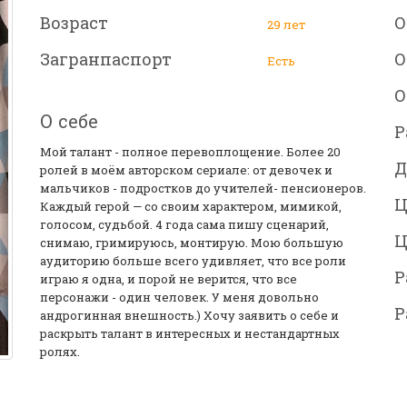
Возраст
О
29 лет
Загранпаспорт
О
Есть
О
О себе
Р
Мой талант - полное перевоплощение. Более 20
Д
ролей в моём авторском сериале: от девочек и
мальчиков - подростков до учителей- пенсионеров.
Ц
Каждый герой — со своим характером, мимикой,
голосом, судьбой. 4 года сама пишу сценарий,
Ц
снимаю, гримируюсь, монтирую. Мою большую
аудиторию больше всего удивляет, что все роли
Р
играю я одна, и порой не верится, что все
персонажи - один человек. У меня довольно
Р
андрогинная внешность.) Хочу заявить о себе и
раскрыть талант в интересных и нестандартных
ролях.