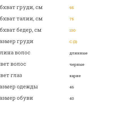
бхват груди, см
95
бхват талии, см
75
бхват бедер, см
100
азмер груди
C (3)
лина волос
длинные
вет волос
черные
вет глаз
карие
азмер одежды
46
азмер обуви
40