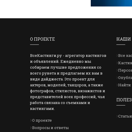
О ПРОЕКТЕ
НАШИ 
ВсеКастинги.ру - агрегатор кастингов
Все ка
и объявлений. Ежедневно мы
Кастин
собираем лучшие предложения со
Персон
всего рунета и предлагаем их вам в
Опубли
виде дайджеста. Это проект для
актеров, моделей, танцоров, а также
Найти 
фотографов, стилистов, визажистов и
представителей всех профессий, чья
ПОЛЕЗ
работа связана со съемками и
кастингами.
Статьи
О проекте
Вопросы и ответы