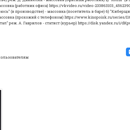
ссовка (работник офиса) https://vkvideo.ru/video-233863103_45623
оюсь" (в производстве) - массовка (посетитель в баре) 6) "Киберщит
ссовка (прохожий с телефоном) https://www.kinopoisk.ru/series/116
л" реж. А. Гаврилов - статист (курьер) https://disk.yandex.ru/i/dK
ользователям