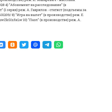
9028 4) "Абонемент на расследование" (в
" (1 серия) реж. А. Гаврилов - статист (подсъемы за
31209/ 8) "Игра на вылет" (в производстве) реж. Е.
puwZkGIz5xLw 10) "Пазл" (в производстве) реж. А.