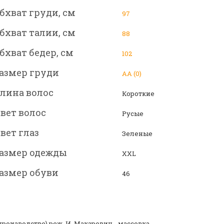
бхват груди, см
97
бхват талии, см
88
бхват бедер, см
102
азмер груди
АА (0)
лина волос
Короткие
вет волос
Русые
вет глаз
Зеленые
азмер одежды
XXL
азмер обуви
46
 производстве) реж. И. Макаревич - массовка