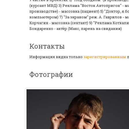
(курсант МВД) 3) Реклама "Восток Автопригон" - ма
производстве) - массовка (пациент) 5) "Доктор, я б
компьютером) 7) "За экраном" реж. А. Гаврилов - ма
Корчагин - массовка (сектант) 9) "Реклама Коткапита
Бондаренко - актёр (Макс, парень на свидании)
Контакты
Информация видна только
зарегистрированным
п
Фотографии