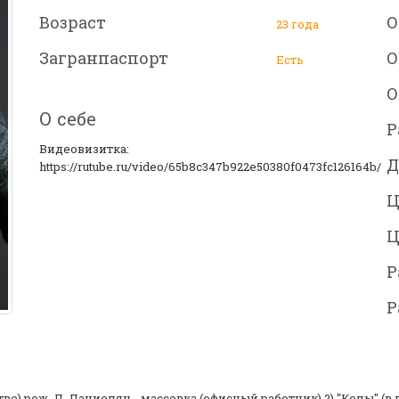
Возраст
О
23 года
Загранпаспорт
О
Есть
О
О себе
Р
Видеовизитка:
Д
https://rutube.ru/video/65b8c347b922e50380f0473fc126164b/
Ц
Ц
Р
Р
тве) реж. Д. Даниелян - массовка (офисный работник) 2) "Копы" (в