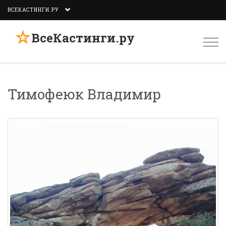
ВСЕКАСТИНГИ.РУ
☆
ВсеКастинги.ру
Togg
navi
Тимофеюк Владимир