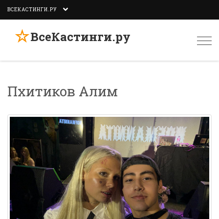
ВСЕКАСТИНГИ.РУ
☆
ВсеКастинги.ру
Togg
navi
Пхитиков Алим