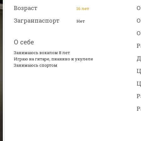
Возраст
О
16 лет
Загранпаспорт
О
Нет
О
О себе
Р
Занимаюсь вокалом 8 лет
Д
Играю на гитаре, пианино и укулеле
Занимаюсь спортом
Ц
Ц
Р
Р