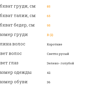
бхват груди, см
85
бхват талии, см
65
бхват бедер, см
95
азмер груди
B (2)
лина волос
Короткие
вет волос
Светло русый
вет глаз
Зелено- голубой
азмер одежды
42
азмер обуви
36