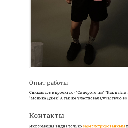
Опыт работы
Снималась в проектах - "Синероточка" "Как найти
"Моника Джек" А так же участвовала/участвую во 
Контакты
Информация видна только
зарегистрированным
п