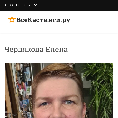
ВСЕКАСТИНГИ.РУ
☆
ВсеКастинги.ру
Togg
navi
Червякова Елена