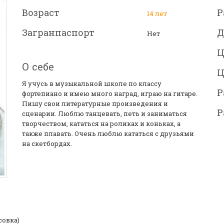
Возраст
Р
14 лет
Загранпаспорт
Д
Нет
Ц
О себе
Ц
Я учусь в музыкальной школе по классу
Р
фортепиано и имею много наград, играю на гитаре.
Пишу свои литературные произведения и
Р
сценарии. Люблю танцевать, петь и заниматься
творчеством, кататься на роликах и коньках, а
также плавать. Очень люблю кататься с друзьями
на скетбордах.
совка)