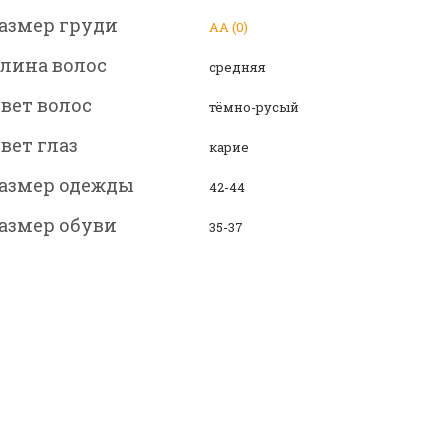
азмер груди
АА (0)
лина волос
средняя
вет волос
тёмно-русый
вет глаз
карие
азмер одежды
42-44
азмер обуви
35-37