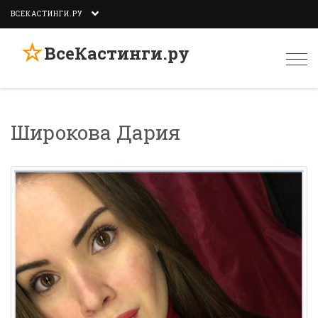
ВСЕКАСТИНГИ.РУ
☆
ВсеКастинги.ру
Togg
navi
Широкова Дария