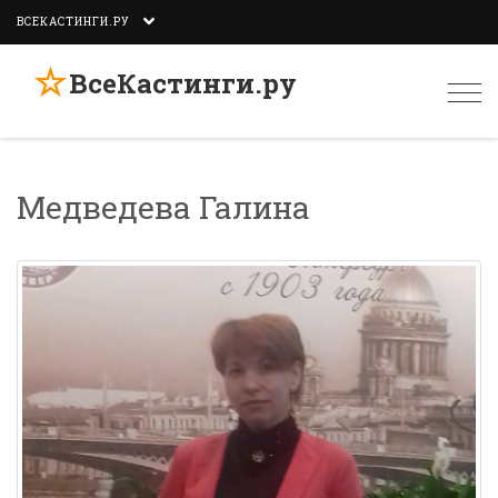
ВСЕКАСТИНГИ.РУ
☆
ВсеКастинги.ру
Togg
navi
Медведева Галина