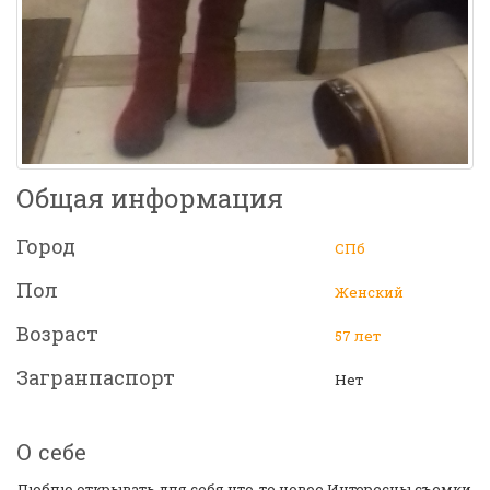
Общая информация
Город
CПб
Пол
Женский
Возраст
57 лет
Загранпаспорт
Нет
О себе
Люблю открывать для себя что-то новое.Интересны съемки