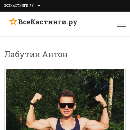
ВСЕКАСТИНГИ.РУ
☆
ВсеКастинги.ру
Togg
navi
Лабутин Антон