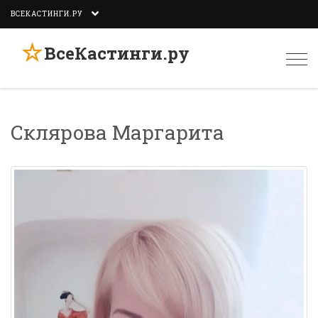
ВСЕКАСТИНГИ.РУ
☆
ВсеКастинги.ру
Togg
navi
Склярова Маргарита