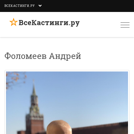
ВСЕКАСТИНГИ.РУ
☆
ВсеКастинги.ру
Togg
navi
Фоломеев Андрей