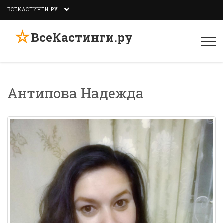
ВСЕКАСТИНГИ.РУ
☆
ВсеКастинги.ру
Togg
navi
Антипова Надежда