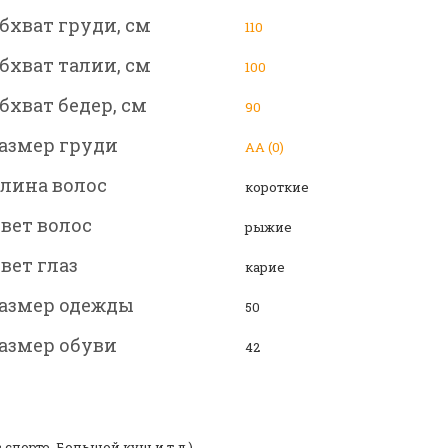
бхват груди, см
110
бхват талии, см
100
бхват бедер, см
90
азмер груди
АА (0)
лина волос
короткие
вет волос
рыжие
вет глаз
карие
азмер одежды
50
азмер обуви
42
спорте, Большой куш и т.д.)