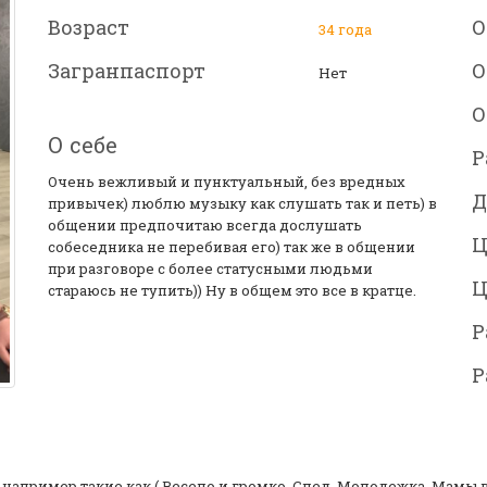
Возраст
О
34 года
Загранпаспорт
О
Нет
О
О себе
Р
Очень вежливый и пунктуальный, без вредных
Д
привычек) люблю музыку как слушать так и петь) в
общении предпочитаю всегда дослушать
Ц
собеседника не перебивая его) так же в общении
при разговоре с более статусными людьми
Ц
стараюсь не тупить)) Ну в общем это все в кратце.
Р
Р
 например такие как ( Весело и громко, След, Молодежка, Мамы в 