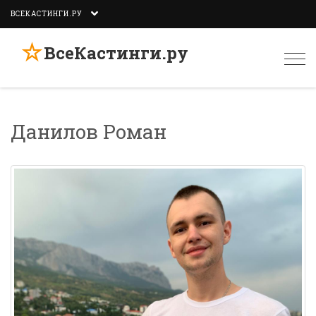
ВСЕКАСТИНГИ.РУ
☆
ВсеКастинги.ру
Togg
navi
Данилов Роман