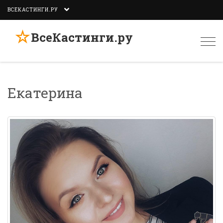
ВСЕКАСТИНГИ.РУ
☆
ВсеКастинги.ру
Togg
navi
Екатерина