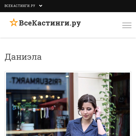
ВСЕКАСТИНГИ.РУ
☆
ВсеКастинги.ру
Togg
navi
Даниэла