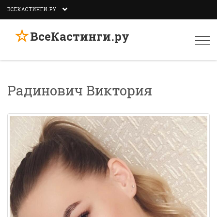
ВСЕКАСТИНГИ.РУ
☆
ВсеКастинги.ру
Togg
navi
Радинович Виктория