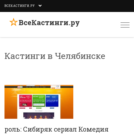
ВСЕКАСТИНГИ.РУ
☆
ВсеКастинги.ру
Togg
navi
Кастинги в Челябинске
роль: Сибиряк сериал Комедия