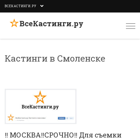
ВСЕКАСТИНГИ.РУ
☆
ВсеКастинги.ру
Togg
navi
Кастинги в Смоленске
‼️ МОСКВА‼️СРОЧНО‼️ Для съемки