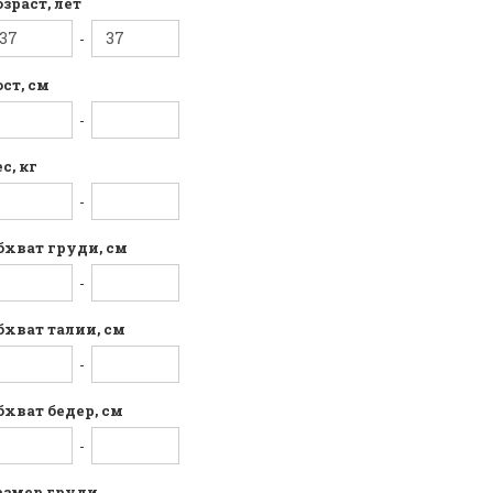
озраст, лет
-
ост, см
-
с, кг
-
бхват груди, см
-
бхват талии, см
-
бхват бедер, см
-
азмер груди