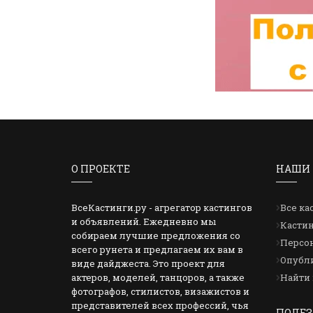
О ПРОЕКТЕ
НАШИ 
ВсеКастинги.ру - агрегатор кастингов
Все ка
и объявлений. Ежедневно мы
Кастин
собираем лучшие предложения со
Персон
всего рунета и предлагаем их вам в
Опубли
виде дайджеста. Это проект для
актеров, моделей, танцоров, а также
Найти 
фотографов, стилистов, визажистов и
представителей всех профессий, чья
ПОЛЕЗ