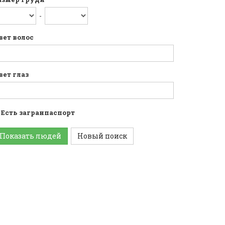
-
вет волос
вет глаз
Есть загранпаспорт
Показать людей
Новый поиск