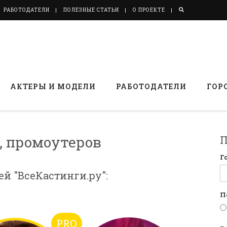
РАБОТОДАТЕЛИ
ПОЛЕЗНЫЕ СТАТЬИ
О ПРОЕКТЕ
АКТЕРЫ И МОДЕЛИ
РАБОТОДАТЕЛИ
ГОР
, промоутеров
П
Г
ей "ВсеКастинги.ру":
П
PRO