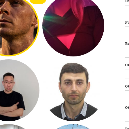
В
Р
Ве
О
О
О
Р