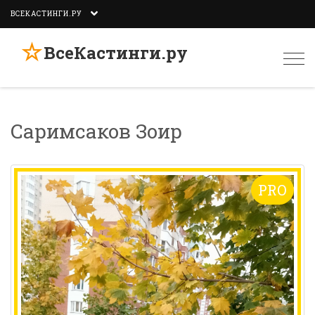
ВСЕКАСТИНГИ.РУ
☆
ВсеКастинги.ру
Togg
navi
Саримсаков Зоир
PRO