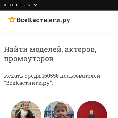
ВСЕКАСТИНГИ.РУ
☆
ВсеКастинги.ру
Togg
navi
Найти моделей, актеров,
промоутеров
Искать среди 160556 пользователей
"ВсеКастинги.ру":