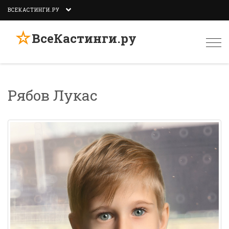
ВСЕКАСТИНГИ.РУ
☆
ВсеКастинги.ру
Togg
navi
Рябов Лукас