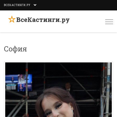
ВСЕКАСТИНГИ.РУ
☆
ВсеКастинги.ру
Togg
navi
София