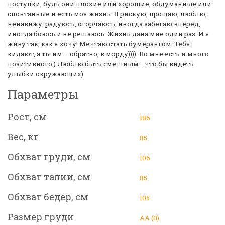
поступки, будь они плохие или хорошие, обдуманные или
спонтанные и есть моя жизнь. Я рискую, прощаю, люблю,
ненавижу, радуюсь, огорчаюсь, иногда забегаю вперед,
иногда боюсь и не решаюсь. Жизнь дана мне один раз. И я
живу так, как я хочу! Мечтаю стать бумерангом. Тебя
кидают, а ты им – обратно, в морду)))). Во мне есть и много
позитивного,) Люблю быть смешным ...что бы видеть
улыбки окружающих).
Параметры
Рост, см
186
Вес, кг
85
Обхват груди, см
106
Обхват талии, см
85
Обхват бедер, см
105
Размер груди
АА (0)