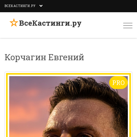
ВСЕКАСТИНГИ.РУ
☆
ВсеКастинги.ру
Togg
navi
Корчагин Евгений
PRO