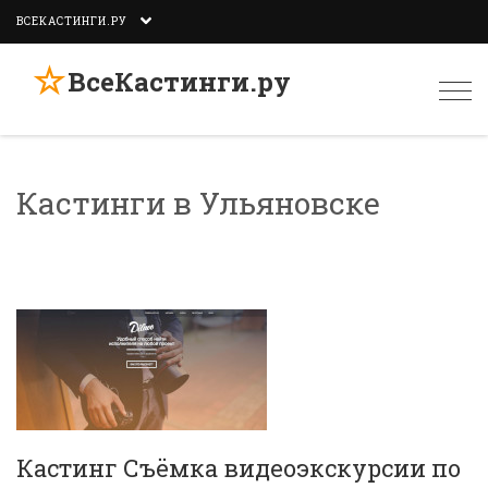
ВСЕКАСТИНГИ.РУ
☆
ВсеКастинги.ру
Togg
navi
Кастинги в Ульяновске
Кастинг Съёмка видеоэкскурсии по