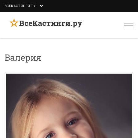
ВСЕКАСТИНГИ.РУ
☆
ВсеКастинги.ру
Togg
navi
Валерия